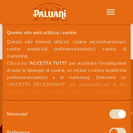
Stats Types:
Android
Questo sito web utilizza i cookie
Questo sito internet utilizza: cookie tecnici/necessari; 
Browser
cookie analitici/di preferenza/statistici; cookie di 
marketing. 
Clicca su “
ACCETTA TUTTI
” per accettare l’installazione 
di tutte le tipologie di cookie, ivi inclusi i cookie analitici/di 
preferenza/statistici e di marketing. Selezione su 
“
ACCETTA SELEZIONATI
” per personalizzare le tue 
volontà in merito ai cookie. Clicca su “RIFIUTA” se 
intendi rifiutare l’installazione di tutti i cookie, fatta 
eccezione dei cookie tecnici/necessari.
Selezione
SEGUICI SUI
LE
Contattaci
NOSTRI
CERTIFICAZIONI
Per maggiori informazioni, puoi visualizzare la 
COOKIE 
Necessari
del
SOCIAL
DI PALUANI
POLICY
 disponibile nella sezione “
INFORMAZIONI SUI 
consenso
Sito
COOKIE
”.
Corporate
Preferenze