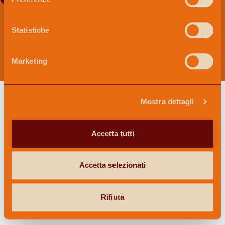
COOKIE POLICY
PRIVACY POLICY
WHISTLEBLOWING
Statistiche
PALUANI 1921 S.R.L. | R.E.A.: 113323 | PARTITA I.V.A. E
CODICE FISCALE: 01776210195 | CAPITALE SOCIALE I.V.:
Marketing
10.000,00 €
Mostra dettagli
Accetta tutti
Accetta selezionati
Rifiuta