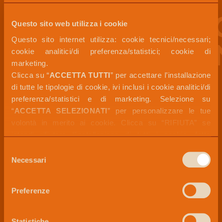
LATTE
FRESC
Questo sito web utilizza i cookie
Questo sito internet utilizza: cookie tecnici/necessari; 
ITALI
cookie analitici/di preferenza/statistici; cookie di 
marketing. 
Clicca su “
ACCETTA TUTTI
” per accettare l’installazione 
di tutte le tipologie di cookie, ivi inclusi i cookie analitici/di 
I prodotti Paluani hanno
preferenza/statistici e di marketing. Selezione su 
una sofficità e leggerezza
“
ACCETTA SELEZIONATI
” per personalizzare le tue 
uniche. Questo perché
usiamo latte fresco nella
volontà in merito ai cookie. Clicca su “RIFIUTA” se 
preparazione dei nostri
intendi rifiutare l’installazione di tutti i cookie, fatta 
dolci, fondamentale per
eccezione dei cookie tecnici/necessari.
Selezione
garantire un prodotto
Per maggiori informazioni, puoi visualizzare la 
COOKIE 
Necessari
del
finale di alta qualità.
POLICY
 disponibile nella sezione “
INFORMAZIONI SUI 
consenso
COOKIE
”.
Preferenze
Il latte fresco infatti
conferisce una
morbidezza unica
Statistiche