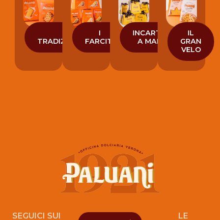
I
I
INCARTATI
IL
TRADIZIONALI
FARCITI
A MANO
GRAN
VELO
SEGUICI SUI
LE