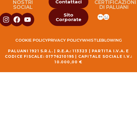
Contattaci
NOSTRI
CERTIFICAZIONI
SOCIAL
DI PALUANI
Sito
Corporate
COOKIE POLICY
PRIVACY POLICY
WHISTLEBLOWING
PALUANI 1921 S.R.L. | R.E.A.: 113323 | PARTITA I.V.A. E
CODICE FISCALE: 01776210195 | CAPITALE SOCIALE I.V.:
10.000,00 €