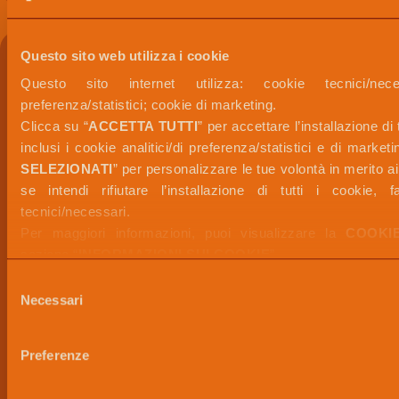
Questo sito web utilizza i cookie
Questo sito internet utilizza: cookie tecnici/necess
preferenza/statistici; cookie di marketing. 
Clicca su “
ACCETTA TUTTI
” per accettare l’installazione di t
inclusi i cookie analitici/di preferenza/statistici e di market
SELEZIONATI
” per personalizzare le tue volontà in merito a
se intendi rifiutare l’installazione di tutti i cookie, 
tecnici/necessari.
Per maggiori informazioni, puoi visualizzare la 
COOKI
sezione “
INFORMAZIONI SUI COOKIE
”.
Selezione
Necessari
del
consenso
Preferenze