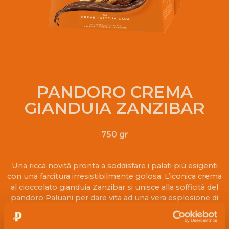
PANDORO CREMA
GIANDUIA ZANZIBAR
750 gr
Una ricca novità pronta a soddisfare i palati più esigenti
con una farcitura irresistibilmente golosa. L’iconica crema
al cioccolato gianduia Zanzibar si unisce alla sofficità del
pandoro Paluani per dare vita ad una vera esplosione di
gusto. Sulla superficie una copertura di goloso
cioccolato e croccanti scaglie di cioccolato fondente.