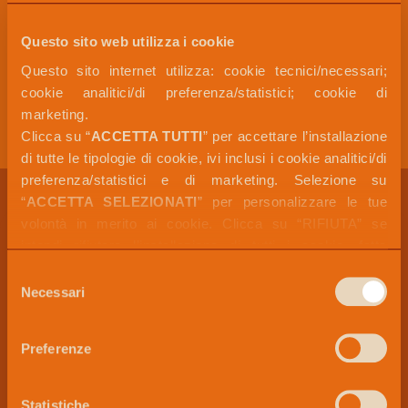
Ingredienti
Questo sito web utilizza i cookie
Conservazione
Questo sito internet utilizza: cookie tecnici/necessari; 
cookie analitici/di preferenza/statistici; cookie di 
Tabella Nutrizionale
marketing. 
Clicca su “
ACCETTA TUTTI
” per accettare l’installazione 
di tutte le tipologie di cookie, ivi inclusi i cookie analitici/di 
preferenza/statistici e di marketing. Selezione su 
LE TENTAZIONI NON FINISCONO QUI
“
ACCETTA SELEZIONATI
” per personalizzare le tue 
volontà in merito ai cookie. Clicca su “RIFIUTA” se 
intendi rifiutare l’installazione di tutti i cookie, fatta 
eccezione dei cookie tecnici/necessari.
Selezione
Per maggiori informazioni, puoi visualizzare la 
COOKIE 
Necessari
del
POLICY
 disponibile nella sezione “
INFORMAZIONI SUI 
consenso
COOKIE
”.
Preferenze
Statistiche