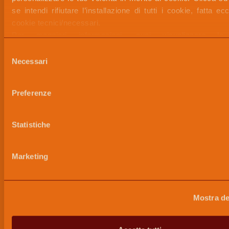
se intendi rifiutare l’installazione di tutti i cookie, fatta ec
cookie tecnici/necessari.
Per maggiori informazioni, puoi visualizzare l
POLICY
 disponibile nella sezione “
INFORMAZIONI SUI CO
Selezione
Necessari
del
consenso
Preferenze
Statistiche
Marketing
Mostra de