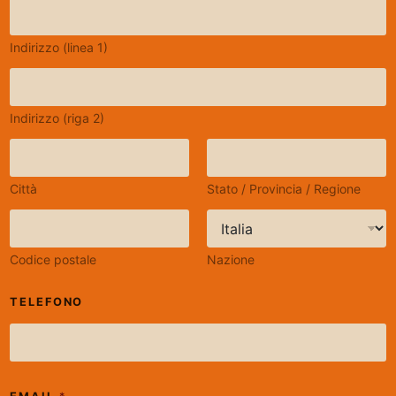
Indirizzo (linea 1)
Indirizzo (riga 2)
Città
Stato / Provincia / Regione
Codice postale
Nazione
I
TELEFONO
L
P
R
O
D
O