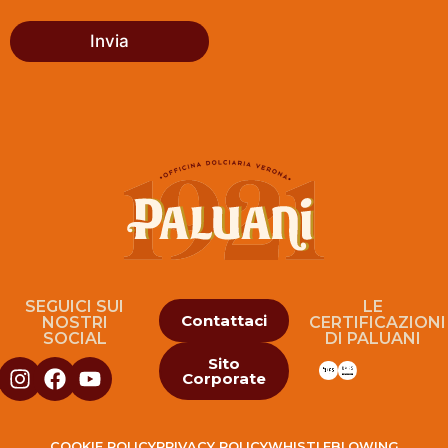
L
E
Invia
D
A
A
L
L
E
G
A
R
E
?
(
C
O
SEGUICI SUI
LE
Contattaci
NOSTRI
CERTIFICAZIONI
P
SOCIAL
DI PALUANI
I
A
Sito
Corporate
)
COOKIE POLICY
PRIVACY POLICY
WHISTLEBLOWING