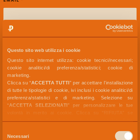
EMAIL
*
T
T
O
P
R
O
SELEZIONA UNA CATEGORIA DI PRODOTTO
*
D
O
Questo sito web utilizza i cookie
T
T
Questo sito internet utilizza: cookie tecnici/necessari; 
O
HAI CONSERVATO LA CONFEZIONE?
cookie analitici/di preferenza/statistici; cookie di 
marketing. 
Clicca su “
ACCETTA TUTTI
” per accettare l’installazione 
di tutte le tipologie di cookie, ivi inclusi i cookie analitici/di 
preferenza/statistici e di marketing. Selezione su 
LOTTO DI PRODUZIONE (ES.: L.L258)
*
“
ACCETTA SELEZIONATI
” per personalizzare le tue 
volontà in merito ai cookie. Clicca su “RIFIUTA” se 
intendi rifiutare l’installazione di tutti i cookie, fatta 
Informiamo che la prassi aziendale prevede la necessità di
eccezione dei cookie tecnici/necessari.
Selezione
ricevere della fotografie documentative del prodotto e/o il lotto
Per maggiori informazioni, puoi visualizzare la 
COOKIE 
Necessari
di produzione per effettuare i controlli interni, pertanto, i format
del